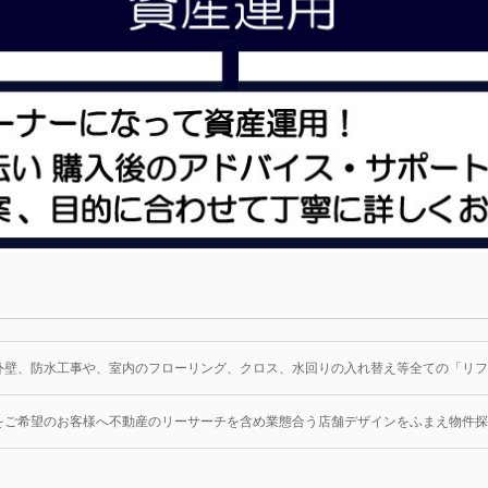
外壁、防水工事や、室内のフローリング、クロス、水回りの入れ替え等全ての「リフ
をご希望のお客様へ不動産のリーサーチを含め業態合う店舗デザインをふまえ物件探